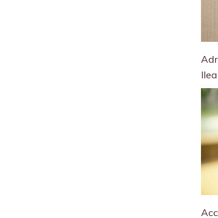
Adr
Ile
Acc