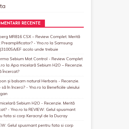
uta
MENTARII RECENTE
nberg MR816 CSX – Review Complet. Merită
 Preamplificator? - Yno.ro
la
Samsung
J3100SA/EF acolo unde trebuie
erma Sebium Mat Control - Review Complet
.ro
la
Apa micelară Sebium H2O – Recenzie.
ă Încercat?
n și balsam natural Herbaris - Recenzie.
 să în încerci? - Yno.ro
la
Beneficiile uleiului
rgan
icelară Sebium H2O - Recenzie. Merită
cat? - Yno.ro
la
REVIEW: Gelul spusmant
u fata si corp Keracnyl de la Ducray
W: Gelul spusmant pentru fata si corp