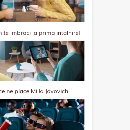
 te imbraci la prima intalnire!
ce ne place Milla Jovovich