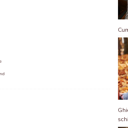
Cum
a
and
Ghi
sch