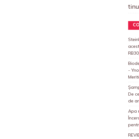
tin
CO
Stei
acest
RB30
Biod
- Yno
Merit
Șampo
De ce
de a
Apa m
Încer
pentr
REVIE