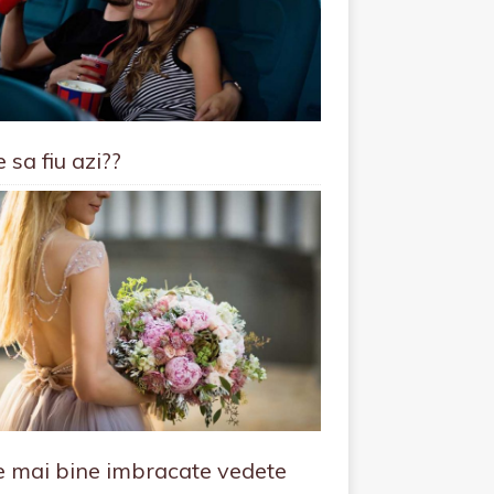
 sa fiu azi??
e mai bine imbracate vedete