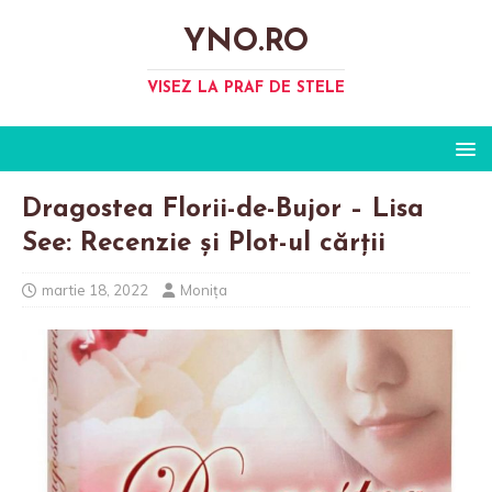
YNO.RO
VISEZ LA PRAF DE STELE
Dragostea Florii-de-Bujor – Lisa
See: Recenzie și Plot-ul cărții
martie 18, 2022
Monița