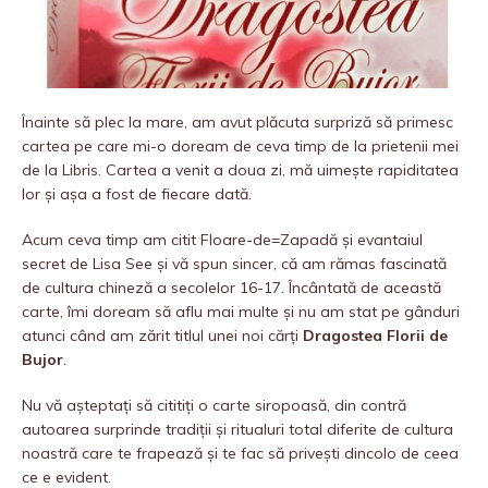
Înainte să plec la mare, am avut plăcuta surpriză să primesc
cartea pe care mi-o doream de ceva timp de la prietenii mei
de la Libris. Cartea a venit a doua zi, mă uimește rapiditatea
lor și așa a fost de fiecare dată.
Acum ceva timp am citit Floare-de=Zapadă și evantaiul
secret de Lisa See și vă spun sincer, că am rămas fascinată
de cultura chineză a secolelor 16-17. Încântată de această
carte, îmi doream să aflu mai multe și nu am stat pe gânduri
atunci când am zărit titlul unei noi cărți
Dragostea Florii de
Bujor
.
Nu vă așteptați să cititiți o carte siropoasă, din contră
autoarea surprinde tradiții și ritualuri total diferite de cultura
noastră care te frapează și te fac să privești dincolo de ceea
ce e evident.