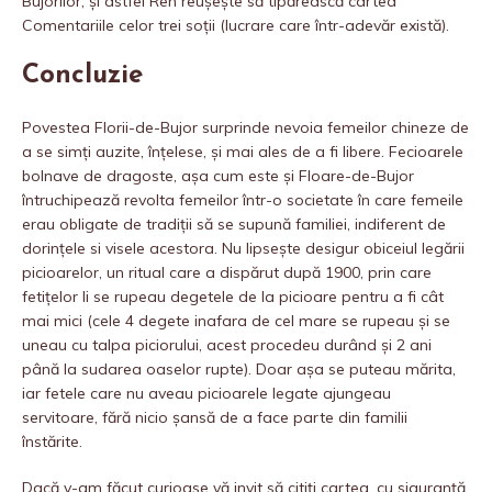
Bujorilor, și astfel Ren reușește să tipărească cartea
Comentariile celor trei soții (lucrare care într-adevăr există).
Concluzie
Povestea Florii-de-Bujor surprinde nevoia femeilor chineze de
a se simți auzite, înțelese, și mai ales de a fi libere. Fecioarele
bolnave de dragoste, așa cum este și Floare-de-Bujor
întruchipează revolta femeilor într-o societate în care femeile
erau obligate de tradiții să se supună familiei, indiferent de
dorințele si visele acestora. Nu lipsește desigur obiceiul legării
picioarelor, un ritual care a dispărut după 1900, prin care
fetițelor li se rupeau degetele de la picioare pentru a fi cât
mai mici (cele 4 degete inafara de cel mare se rupeau și se
uneau cu talpa piciorului, acest procedeu durând și 2 ani
până la sudarea oaselor rupte). Doar așa se puteau mărita,
iar fetele care nu aveau picioarele legate ajungeau
servitoare, fără nicio șansă de a face parte din familii
înstărite.
Dacă v-am făcut curioase vă invit să citiți cartea, cu siguranță