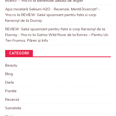
încerci? - Yno.ro
la
Beneficiile uleiului de argan
Apa micelară Sebium H2O - Recenzie. Merită Încercat? -
Yno.ro
la
REVIEW: Gelul spusmant pentru fata si corp
Keracnyl de la Ducray
REVIEW: Gelul spusmant pentru fata si corp Keracnyl de la
Ducray - Yno.ro
la
Gama Wild Rose de la Korres – Pentru Un
Ten Frumos. Păreri și Info
CATEGORII
Beauty
Blog
Diete
Pastile
Recenzii
Sanatate