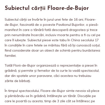
Subiectul cărții Floare-de-Bujor
Subiectul cărții se învârte în jurul unei fete de 16 ani, Floare-
de-Bujor, fascinată de o poveste Pavilionul Bujorilor, o piesă-
manifest în care o tânără fată descoperă dragostea și trece
prin nenumărate încercări, inclusiv moarte pentru a fi cu cel pe
care îl iubește. Subiectul piesei este tabu în China secolului 17
în condițiile în care fetele se măritau fără să își cunoască soțul,
fiind considerate doar un obiect de schimb pentru bunăstarea
familiei.
Tatăl Florii-de-Bujor organizează o reprezentație a piesei în
grădină, și permite și femeilor de la curte la vadă spectacolul,
dar din spatele unor paravane, căci acestea nu trebuiau
zărite de bărbați.
În timpul spectacolului, Floare-de-Bujor simte nevoia să plece
și plimbându-se în grădină, întâlnește un tânăr. Discuțiile pe
care le poartă cu acesta, timp de 3 zile cât se întâlnesc pe