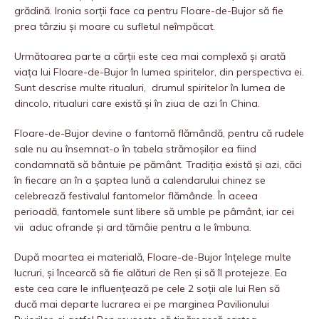
grădină. Ironia sorții face ca pentru Floare-de-Bujor să fie
prea târziu și moare cu sufletul neîmpăcat.
Următoarea parte a cărții este cea mai complexă și arată
viața lui Floare-de-Bujor în lumea spiritelor, din perspectiva ei.
Sunt descrise multe ritualuri, drumul spiritelor în lumea de
dincolo, ritualuri care există și în ziua de azi în China.
Floare-de-Bujor devine o fantomă flămândă, pentru că rudele
sale nu au însemnat-o în tabela strămoșilor ea fiind
condamnată să bântuie pe pământ. Tradiția există și azi, căci
în fiecare an în a șaptea lună a calendarului chinez se
celebrează festivalul fantomelor flămânde. În aceea
perioadă, fantomele sunt libere să umble pe pâmânt, iar cei
vii aduc ofrande și ard tămâie pentru a le îmbuna.
După moartea ei materială, Floare-de-Bujor înțelege multe
lucruri, și încearcă să fie alături de Ren și să îl protejeze. Ea
este cea care le influențează pe cele 2 soții ale lui Ren să
ducă mai departe lucrarea ei pe marginea Pavilionului