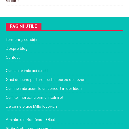
Slabire
PAGINI UTILE
Termeni și condiții
Despre blog
Contact
Cum sa te imbraci cu stil
Ghid de buna purtare – schimbarea de sezon
Cum ne imbracam la un concert in aer liber?
Cum te imbraci la prima intalnire!
De ce ne place Milla Jovovich
Amintiri din România – Oltcit
Străinătate şi prima iubire I