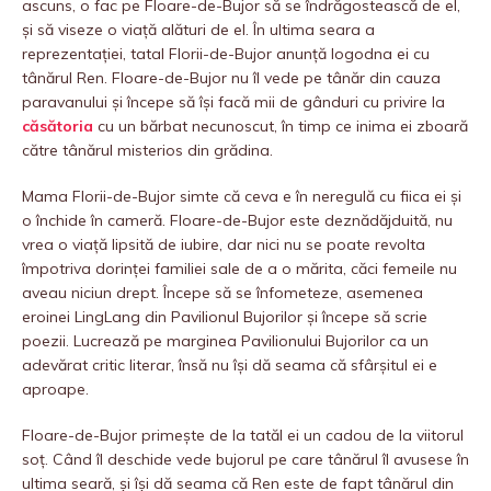
ascuns, o fac pe Floare-de-Bujor să se îndrăgostească de el,
și să viseze o viață alături de el. În ultima seara a
reprezentației, tatal Florii-de-Bujor anunță logodna ei cu
tânărul Ren. Floare-de-Bujor nu îl vede pe tânăr din cauza
paravanului și începe să își facă mii de gânduri cu privire la
căsătoria
cu un bărbat necunoscut, în timp ce inima ei zboară
către tânărul misterios din grădina.
Mama Florii-de-Bujor simte că ceva e în neregulă cu fiica ei și
o închide în cameră. Floare-de-Bujor este deznădăjduită, nu
vrea o viață lipsită de iubire, dar nici nu se poate revolta
împotriva dorinței familiei sale de a o mărita, căci femeile nu
aveau niciun drept. Începe să se înfometeze, asemenea
eroinei LingLang din Pavilionul Bujorilor și începe să scrie
poezii. Lucrează pe marginea Pavilionului Bujorilor ca un
adevărat critic literar, însă nu își dă seama că sfârșitul ei e
aproape.
Floare-de-Bujor primește de la tatăl ei un cadou de la viitorul
soț. Când îl deschide vede bujorul pe care tânărul îl avusese în
ultima seară, și își dă seama că Ren este de fapt tânărul din