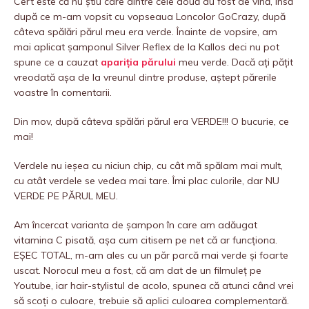
Cert este că nu știu care dintre cele două au fost de vină, însă
după ce m-am vopsit cu vopseaua Loncolor GoCrazy, după
câteva spălări părul meu era verde. Înainte de vopsire, am
mai aplicat șamponul Silver Reflex de la Kallos deci nu pot
spune ce a cauzat
apariția părului
meu verde. Dacă ați pățit
vreodată așa de la vreunul dintre produse, aștept părerile
voastre în comentarii.
Din mov, după câteva spălări părul era VERDE!!! O bucurie, ce
mai!
Verdele nu ieșea cu niciun chip, cu cât mă spălam mai mult,
cu atât verdele se vedea mai tare. Îmi plac culorile, dar NU
VERDE PE PĂRUL MEU.
Am încercat varianta de șampon în care am adăugat
vitamina C pisată, așa cum citisem pe net că ar funcționa.
EȘEC TOTAL, m-am ales cu un păr parcă mai verde și foarte
uscat. Norocul meu a fost, că am dat de un filmuleț pe
Youtube, iar hair-stylistul de acolo, spunea că atunci când vrei
să scoți o culoare, trebuie să aplici culoarea complementară.