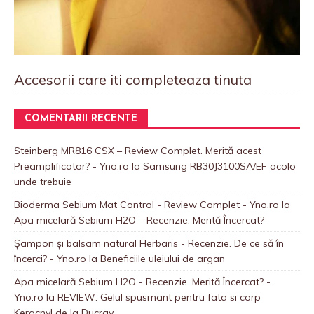
Accesorii care iti completeaza tinuta
COMENTARII RECENTE
Steinberg MR816 CSX – Review Complet. Merită acest
Preamplificator? - Yno.ro
la
Samsung RB30J3100SA/EF acolo
unde trebuie
Bioderma Sebium Mat Control - Review Complet - Yno.ro
la
Apa micelară Sebium H2O – Recenzie. Merită Încercat?
Șampon și balsam natural Herbaris - Recenzie. De ce să în
încerci? - Yno.ro
la
Beneficiile uleiului de argan
Apa micelară Sebium H2O - Recenzie. Merită Încercat? -
Yno.ro
la
REVIEW: Gelul spusmant pentru fata si corp
Keracnyl de la Ducray