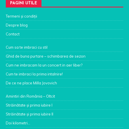
PAGINI UTILE
Termeni și condiții
Despre blog
Contact
Cum sa te imbraci cu stil
Ghid de buna purtare – schimbarea de sezon
Cum ne imbracam la un concert in aer liber?
Cum te imbraci la prima intalnire!
De ce ne place Milla Jovovich
Amintiri din România – Oltcit
Străinătate şi prima iubire I
Străinătate şi prima iubire II
Doi kilometri…