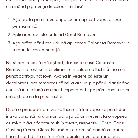
eliminând pigmenții de culoare închisă.
Așa arata părul meu după ce am aplicat vopsea roșie
permanentă
Aplicarea decolorantului LOreal Remover
Așa arăta părul meu după aplicarea Colorista Remover, s-
a mai deschis o nuanță
Nu știam la ce să mă aștept, dar ce a reușit Colorista
Remover a fost să mai elimine din culoarea închisă, așa că
punct ochit-punct lovit. Având în vedere că este un
decolorant, am remarcat că mi-a ars un pic părul, dar ținând
cont că într-o lună am făcut experimente pe părul meu nici nu
mă așteptam la prea multe.
După o perioadă, am zis să încerc să îmi vopsesc părul dar
într-o variantă fără amoniac, așa că am revenit la o vopsea
ce mi-a plăcut foarte mult în trecut, respectiv L’Oréal Paris
Casting Crème Gloss. Nu mă așteptam să prindă culoarea,
ținând cont de transformările părului meu, dar mi-a ieșit