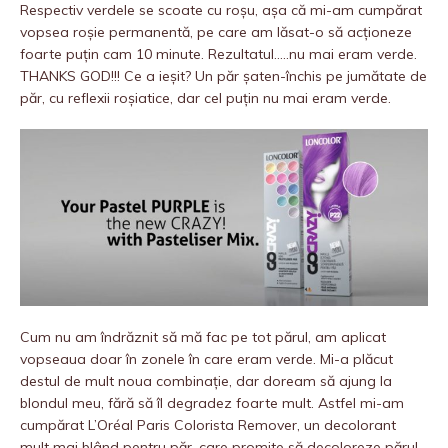
Respectiv verdele se scoate cu roșu, așa că mi-am cumpărat
vopsea roșie permanentă, pe care am lăsat-o să acționeze
foarte puțin cam 10 minute. Rezultatul…..nu mai eram verde.
THANKS GOD!!! Ce a ieșit? Un păr șaten-închis pe jumătate de
păr, cu reflexii roșiatice, dar cel puțin nu mai eram verde.
Cum nu am îndrăznit să mă fac pe tot părul, am aplicat
vopseaua doar în zonele în care eram verde. Mi-a plăcut
destul de mult noua combinație, dar doream să ajung la
blondul meu, fără să îl degradez foarte mult. Astfel mi-am
cumpărat L’Oréal Paris Colorista Remover, un decolorant
mult mai blând pentru păr, care promite să decoloreze părul,