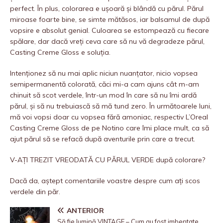
perfect. În plus, colorarea e ușoară și blândă cu părul. Părul
miroase foarte bine, se simte mătăsos, iar balsamul de după
vopsire e absolut genial. Culoarea se estompează cu fiecare
spălare, dar dacă vreți ceva care să nu vă degradeze părul,
Casting Creme Gloss e soluția.
Intenționez să nu mai aplic niciun nuanțator, nicio vopsea
semipermanentă colorată, căci mi-a cam ajuns cât m-am
chinuit să scot verdele, într-un mod în care să nu îmi ardă
părul, și să nu trebuiască să mă tund zero. În următoarele luni,
mă voi vopsi doar cu vopsea fără amoniac, respectiv L’Oreal
Casting Creme Gloss de pe Notino care îmi place mult, ca să
ajut părul să se refacă după aventurile prin care a trecut.
V-AȚI TREZIT VREODATĂ CU PĂRUL VERDE după colorare?
Dacă da, aștept comentariile voastre despre cum ați scos
verdele din păr.
ANTERIOR
Să fie lumină VINTAGE – Cum au fost imbentate