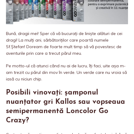
Bună, dragii mei! Sper că vă bucurați de liniște alături de cei
dragi! La mulți ani, sărbătoriților care poartă numele
Sf.Ștefan! Doream de foarte mult timp să vă povestesc de
aventurile prin care a trecut părul meu.
Pe motto-ul că atunci când nu ai de lucru, îți faci, uite așa m-
am trezit cu părul din mov în verde. Un verde care nu vroia să
iasă cu niciun chip.
Posibili vinovați: șamponul
nuanțator gri Kallos sau vopseaua
semipermanentă Loncolor Go
Crazy?