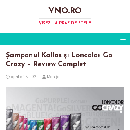
YNO.RO
VISEZ LA PRAF DE STELE
Șamponul Kallos și Loncolor Go
Crazy – Review Complet
aprilie 18, 2022
Monița